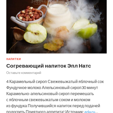
НАПИТКИ
Согревающий напиток Эпл Натс
Оставьте комментарий
4 Карамельный сироп Свежевыжатый яблочный сок
Фундучное молоко Апельсиновый сироп30 минут
Карамельно-апельсиновый сироп перемешать
с яблочным свежевыжатым соком и молоком
из фундука Получившийся напиток перед подачей
подогреть Приятного аппетита! Источник:
eda.ru
…