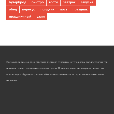
бутерброд
быстро
гости
завтрак
закуска
обед
перекус
полдник
пост
праздник
праздничный
ужин
Все материалы на данном сайте взяты из открытых источников и предоставляются
исключительно в ознакомительных целях. Права на материалы принадлежат их
владельцам. Администрация сайта ответственности за содержание материала
не несет.