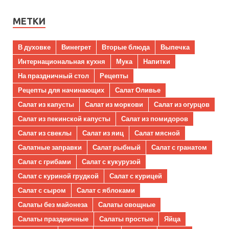
МЕТКИ
В духовке
Винегрет
Вторые блюда
Выпечка
Интернациональная кухня
Мука
Напитки
На праздничный стол
Рецепты
Рецепты для начинающих
Салат Оливье
Салат из капусты
Салат из моркови
Салат из огурцов
Салат из пекинской капусты
Салат из помидоров
Салат из свеклы
Салат из яиц
Салат мясной
Салатные заправки
Салат рыбный
Салат с гранатом
Салат с грибами
Салат с кукурузой
Салат с куриной грудкой
Салат с курицей
Салат с сыром
Салат с яблоками
Салаты без майонеза
Салаты овощные
Салаты праздничные
Салаты простые
Яйца