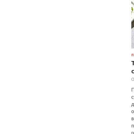
П
О
П
с
д
о
в
п
г