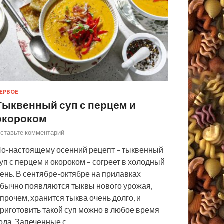
ЕРВОЕ
Тыквенный суп с перцем и
окороком
ставьте комментарий
о-настоящему осенний рецепт – тыквенный
уп с перцем и окороком – согреет в холодный
ень. В сентябре-октябре на прилавках
бычно появляются тыквы нового урожая,
прочем, хранится тыква очень долго, и
риготовить такой суп можно в любое время
ода. Запеченные с…