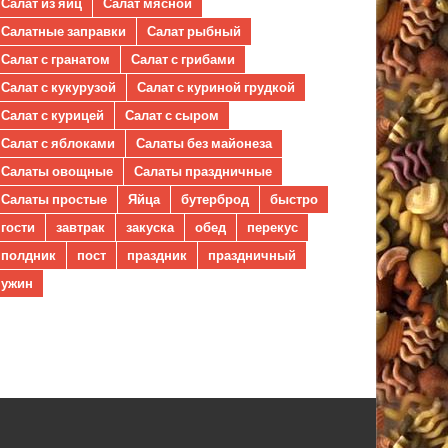
Салат из яиц
Салат мясной
Салатные заправки
Салат рыбный
Салат с гранатом
Салат с грибами
Салат с кукурузой
Салат с куриной грудкой
Салат с курицей
Салат с сыром
Салат с яблоками
Салаты без майонеза
Салаты овощные
Салаты праздничные
Салаты простые
Яйца
бутерброд
быстро
гости
завтрак
закуска
обед
перекус
полдник
пост
праздник
праздничный
ужин