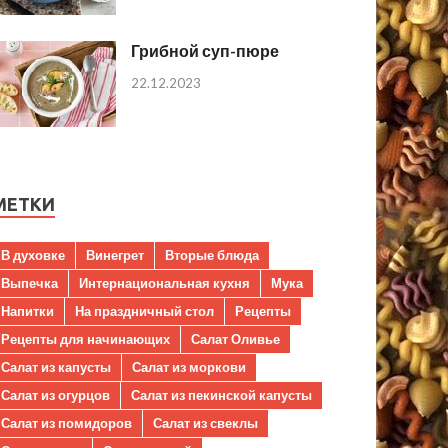
Грибной суп-пюре
22.12.2023
МЕТКИ
В духовке
Винегрет
Вторые блюда
Выпечка
Интернациональная кухня
Мука
Напитки
На праздничный стол
Рецепты
Рецепты для начинающих
Салат Оливье
Салат из капусты
Салат из моркови
Салат из огурцов
Салат из пекинской капусты
Салат из помидоров
Салат из свеклы