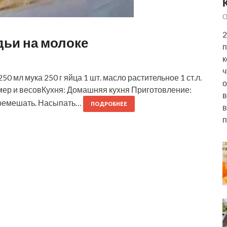
О
2
ьи на молоке
п
к
ч
0 мл мука 250 г яйца 1 шт. масло растительное 1 ст.л.
о
ца мер и весовКухня: Домашняя кухня Приготовление:
в
перемешать. Насыпать…
ПОДРОБНЕЕ
в