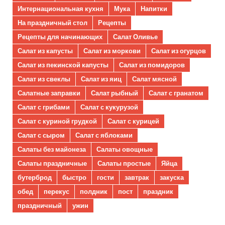
Интернациональная кухня
Мука
Напитки
На праздничный стол
Рецепты
Рецепты для начинающих
Салат Оливье
Салат из капусты
Салат из моркови
Салат из огурцов
Салат из пекинской капусты
Салат из помидоров
Салат из свеклы
Салат из яиц
Салат мясной
Салатные заправки
Салат рыбный
Салат с гранатом
Салат с грибами
Салат с кукурузой
Салат с куриной грудкой
Салат с курицей
Салат с сыром
Салат с яблоками
Салаты без майонеза
Салаты овощные
Салаты праздничные
Салаты простые
Яйца
бутерброд
быстро
гости
завтрак
закуска
обед
перекус
полдник
пост
праздник
праздничный
ужин